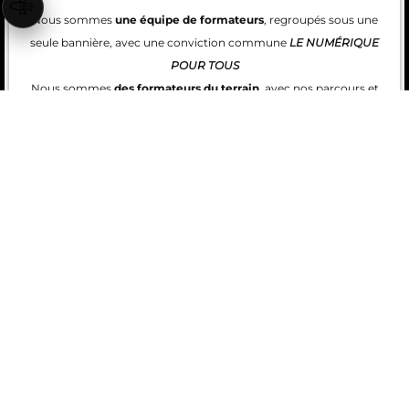
🚀
Nous sommes
une équipe de formateurs
, regroupés sous une
seule bannière, avec une conviction commune
LE NUMÉRIQUE
POUR TOUS
Nous sommes
des formateurs du terrain
, avec nos parcours et
nos histoires. Cette proximité nous permet de comprendre les
réalités de chacun et d’agir avec des solutions simples, concrètes
et efficaces.
Notre ambition
:
créer des parcours humains, utiles et durables,
qui aident chacun à trouver sa place dans le monde numérique et
dans l’emploi.
Nos Références & Partenariats